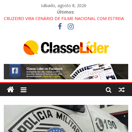
sábado, agosto 8, 2026
Últimos:
CRUZEIRO VIRA CENÁRIO DE FILME NACIONAL COM ESTREIA
PREVISTA PARA 2027!
“HÁ PRESENÇA DO COMANDO VERMELHO NO VALE”, AFIRMA
PROMOTOR DO GAECO
ACESSO À APARECIDA NA DUTRA SERÁ BLOQUEADO NO FIM
DE SEMANA; MOTORISTAS DEVEM USAR ROTAS
ALTERNATIVAS
LORENA, PINDAMONHANGABA E QUELUZ NA RETA FINAL
PELA FÁBRICA DA COCA-COLA!