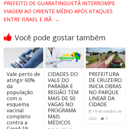
PREFEITO DE GUARATINGUETÁ INTERROMPE
VIAGEM AO ORIENTE MÉDIO APÓS ATAQUES
ENTRE ISRAEL E IRÃ
→
Você pode gostar também
Vale perto de
CIDADES DO
PREFEITURA
atingir 60%
VALE DO
DE CRUZEIRO
da
PARAÍBA E
INICIA OBRAS
população
REGIÃO TEM
NO PARQUE
com o
MAIS DE 50
LINEAR DA
esquema
VAGAS NO
CIDADE
vacinal
PROGRAMA
19 de outubro de
completo
MAIS
2022
0
contra a
MÉDICOS
Covid-19