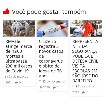
Você pode gostar também
RMVale
Cruzeiro
REPRESENTA
atinge marca
registra 5
NTE DA
de 4.900
novos casos
SEGURANÇA
mortes e
de
PÚBLICA E
ultrapassa
coronavírus
DEFESA CIVIL
230 mil casos
e óbito de
VISITA
de Covid-19
idosa de 76
ESCOLAS EM
anos
SÃO JOSÉ DO
21 de maio de
BARREIRO
25 de novembro
2021
0
14 de abril de
de 2020
0
2023
0