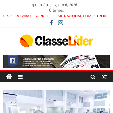
quinta-feira, agosto 6, 2026
Últimos:
CRUZEIRO VIRA CENÁRIO DE FILME NACIONAL COM ESTREIA
PREVISTA PARA 2027!
“HÁ PRESENÇA DO COMANDO VERMELHO NO VALE”, AFIRMA
PROMOTOR DO GAECO
ACESSO À APARECIDA NA DUTRA SERÁ BLOQUEADO NO FIM
DE SEMANA; MOTORISTAS DEVEM USAR ROTAS
ALTERNATIVAS
LORENA, PINDAMONHANGABA E QUELUZ NA RETA FINAL
PELA FÁBRICA DA COCA-COLA!