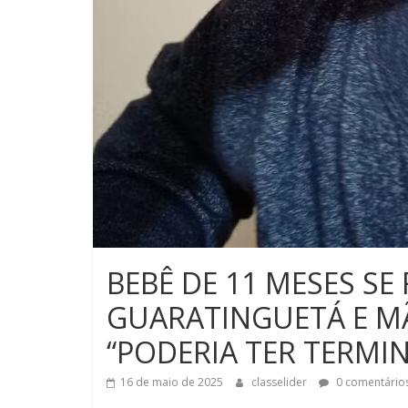
BEBÊ DE 11 MESES SE
GUARATINGUETÁ E MÃ
“PODERIA TER TERMI
16 de maio de 2025
classelider
0 comentário