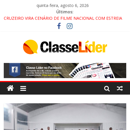
quinta-feira, agosto 6, 2026
Últimos:
CRUZEIRO VIRA CENÁRIO DE FILME NACIONAL COM ESTREIA
PREVISTA PARA 2027!
“HÁ PRESENÇA DO COMANDO VERMELHO NO VALE”, AFIRMA
PROMOTOR DO GAECO
ACESSO À APARECIDA NA DUTRA SERÁ BLOQUEADO NO FIM
DE SEMANA; MOTORISTAS DEVEM USAR ROTAS
ALTERNATIVAS
LORENA, PINDAMONHANGABA E QUELUZ NA RETA FINAL
PELA FÁBRICA DA COCA-COLA!