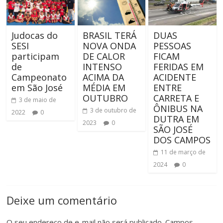
Judocas do
BRASIL TERÁ
DUAS
SESI
NOVA ONDA
PESSOAS
participam
DE CALOR
FICAM
de
INTENSO
FERIDAS EM
Campeonato
ACIMA DA
ACIDENTE
em São José
MÉDIA EM
ENTRE
OUTUBRO
CARRETA E
3 de maio de
ÔNIBUS NA
3 de outubro de
2022
0
DUTRA EM
2023
0
SÃO JOSÉ
DOS CAMPOS
11 de março de
2024
0
Deixe um comentário
O seu endereço de e-mail não será publicado.
Campos