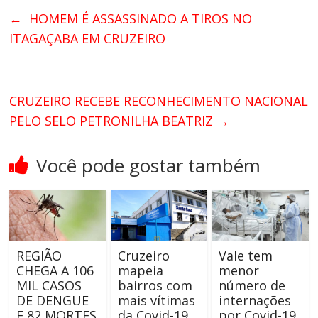
←
HOMEM É ASSASSINADO A TIROS NO
ITAGAÇABA EM CRUZEIRO
CRUZEIRO RECEBE RECONHECIMENTO NACIONAL
PELO SELO PETRONILHA BEATRIZ
→
Você pode gostar também
REGIÃO
Cruzeiro
Vale tem
CHEGA A 106
mapeia
menor
MIL CASOS
bairros com
número de
DE DENGUE
mais vítimas
internações
E 82 MORTES
da Covid-19
por Covid-19