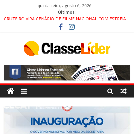
quinta-feira, agosto 6, 2026
Últimos:
CRUZEIRO VIRA CENÁRIO DE FILME NACIONAL COM ESTREIA
PREVISTA PARA 2027!
“HÁ PRESENÇA DO COMANDO VERMELHO NO VALE”, AFIRMA
PROMOTOR DO GAECO
ACESSO À APARECIDA NA DUTRA SERÁ BLOQUEADO NO FIM
DE SEMANA; MOTORISTAS DEVEM USAR ROTAS
ALTERNATIVAS
LORENA, PINDAMONHANGABA E QUELUZ NA RETA FINAL
PELA FÁBRICA DA COCA-COLA!