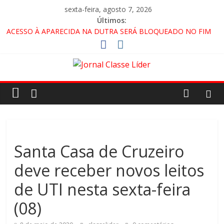
sexta-feira, agosto 7, 2026
Últimos:
ACESSO À APARECIDA NA DUTRA SERÁ BLOQUEADO NO FIM
DE SEMANA; MOTORISTAS DEVEM USAR ROTAS
ALTERNATIVAS
🚨 LORENA, PINDAMONHANGABA E QUELUZ NA RETA FINAL
PELA FÁBRICA DA COCA-COLA!
CRUZEIRO VIRA CENÁRIO DE FILME NACIONAL COM ESTREIA
PREVISTA PARA 2027!
“HÁ PRESENÇA DO COMANDO VERMELHO NO VALE”, AFIRMA
PROMOTOR DO GAECO
Santa Casa de Cruzeiro
deve receber novos leitos
de UTI nesta sexta-feira
(08)