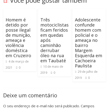
Você pode gostar também
Homem é
Três
Adolescente
detido por
motociclistas
confunde
posse ilegal
ficam feridos
homem com
de munição,
em quedas
policial e o
ameaça e
após
ameaça no
violência
caminhão
bairro
doméstica
derrubar
Margem
em Cruzeiro
óleo na rua
Esquerda em
em Taubaté
Cachoeira
4 de março de
Paulista
10 de maio de
2021
0
29 de julho de
2019
0
2019
0
Deixe um comentário
O seu endereço de e-mail não será publicado.
Campos