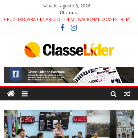
sábado, agosto 8, 2026
Últimos:
CRUZEIRO VIRA CENÁRIO DE FILME NACIONAL COM ESTREIA
PREVISTA PARA 2027!
“HÁ PRESENÇA DO COMANDO VERMELHO NO VALE”, AFIRMA
PROMOTOR DO GAECO
ACESSO À APARECIDA NA DUTRA SERÁ BLOQUEADO NO FIM
DE SEMANA; MOTORISTAS DEVEM USAR ROTAS
ALTERNATIVAS
LORENA, PINDAMONHANGABA E QUELUZ NA RETA FINAL
PELA FÁBRICA DA COCA-COLA!