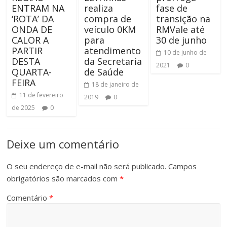
ENTRAM NA
realiza
fase de
‘ROTA’ DA
compra de
transição na
ONDA DE
veículo 0KM
RMVale até
CALOR A
para
30 de junho
PARTIR
atendimento
10 de junho de
DESTA
da Secretaria
2021
0
QUARTA-
de Saúde
FEIRA
18 de janeiro de
11 de fevereiro
2019
0
de 2025
0
Deixe um comentário
O seu endereço de e-mail não será publicado.
Campos
obrigatórios são marcados com
*
Comentário
*