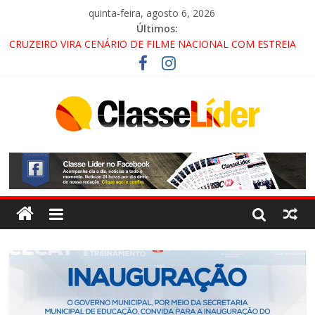
quinta-feira, agosto 6, 2026
Últimos:
CRUZEIRO VIRA CENÁRIO DE FILME NACIONAL COM ESTREIA
PREVISTA PARA 2027!
“HÁ PRESENÇA DO COMANDO VERMELHO NO VALE”, AFIRMA
PROMOTOR DO GAECO
ACESSO À APARECIDA NA DUTRA SERÁ BLOQUEADO NO FIM
DE SEMANA; MOTORISTAS DEVEM USAR ROTAS
ALTERNATIVAS
LORENA, PINDAMONHANGABA E QUELUZ NA RETA FINAL
PELA FÁBRICA DA COCA-COLA!