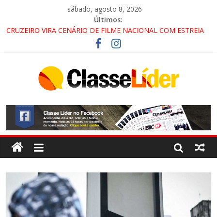
sábado, agosto 8, 2026
Últimos:
CRUZEIRO VIRA CENÁRIO DE FILME NACIONAL COM ESTREIA
PREVISTA PARA 2027!
“HÁ PRESENÇA DO COMANDO VERMELHO NO VALE”, AFIRMA
PROMOTOR DO GAECO
ACESSO À APARECIDA NA DUTRA SERÁ BLOQUEADO NO FIM
DE SEMANA; MOTORISTAS DEVEM USAR ROTAS
ALTERNATIVAS
LORENA, PINDAMONHANGABA E QUELUZ NA RETA FINAL
PELA FÁBRICA DA COCA-COLA!