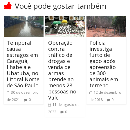
Você pode gostar também
Temporal
Operação
Polícia
causa
contra
investiga
estragos em
tráfico de
furto de
Caraguá,
drogas e
gado após
Ilhabela e
venda de
apreensão
Ubatuba, no
armas
de 300
Litoral Norte
prende ao
animais em
de São Paulo
menos 28
terreno
pessoas no
30 de dezembro
12 de dezembro
Vale
de 2021
0
de 2018
0
11 de agosto de
2022
0