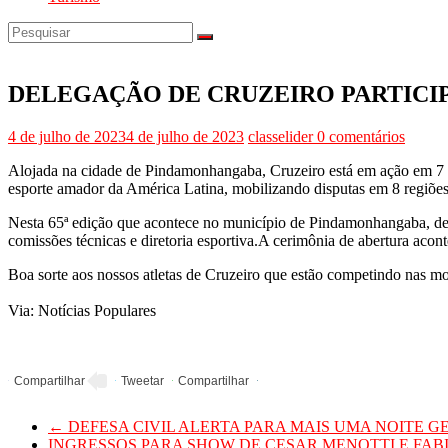
Cruzeiro
e
região
DELEGAÇÃO DE CRUZEIRO PARTICIP
4 de julho de 2023
4 de julho de 2023
classelider
0 comentários
Alojada na cidade de Pindamonhangaba, Cruzeiro está em ação em 7 m
esporte amador da América Latina, mobilizando disputas em 8 regiões
Nesta 65ª edição que acontece no município de Pindamonhangaba, de 
comissões técnicas e diretoria esportiva.A cerimônia de abertura acont
Boa sorte aos nossos atletas de Cruzeiro que estão competindo nas mo
Via: Notícias Populares
←
DEFESA CIVIL ALERTA PARA MAIS UMA NOITE G
INGRESSOS PARA SHOW DE CESAR MENOTTI E FA