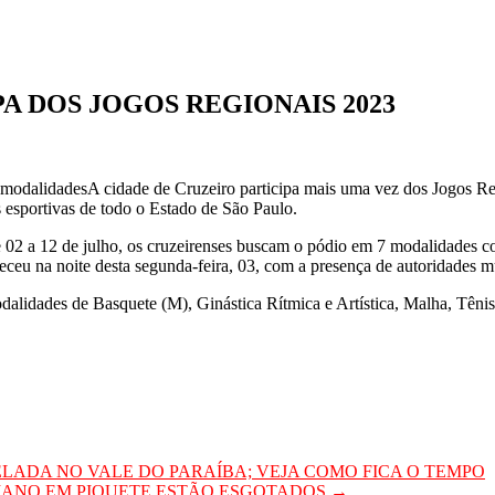
A DOS JOGOS REGIONAIS 2023
odalidadesA cidade de Cruzeiro participa mais uma vez dos Jogos Reg
 esportivas de todo o Estado de São Paulo.
02 a 12 de julho, os cruzeirenses buscam o pódio em 7 modalidades c
eceu na noite desta segunda-feira, 03, com a presença de autoridades mu
dalidades de Basquete (M), Ginástica Rítmica e Artística, Malha, Têni
ELADA NO VALE DO PARAÍBA; VEJA COMO FICA O TEMPO
BIANO EM PIQUETE ESTÃO ESGOTADOS
→