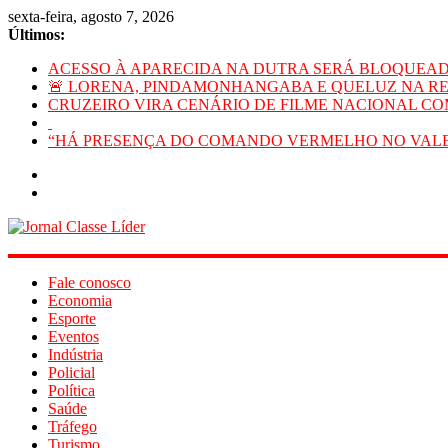
sexta-feira, agosto 7, 2026
Últimos:
ACESSO À APARECIDA NA DUTRA SERÁ BLOQUEAD
🚨 LORENA, PINDAMONHANGABA E QUELUZ NA RET
CRUZEIRO VIRA CENÁRIO DE FILME NACIONAL COM
“HÁ PRESENÇA DO COMANDO VERMELHO NO VALE
Jornal
Fale conosco
Classe
Economia
Líder
Esporte
Eventos
O
Indústria
maior
Policial
portal
Política
de
Saúde
notícias
Tráfego
de
Turismo