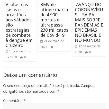
Visitas nas
RMVale
AVANÇO DO
casas e
atinge marca
CORONAVÍRU
arrastões
de 4.900
S – SAIBA
aos sábados
mortes e
MAIS SOBRE
são
ultrapassa
PANDEMIAS E
estratégias
230 mil casos
EPIDEMIAS
de combate
de Covid-19
NO BRASIL E
à dengue em
NO MUNDO
21 de maio de
Cruzeiro
12 de março de
2021
0
1 de novembro
2020
0
de 2019
0
Deixe um comentário
O seu endereço de e-mail não será publicado.
Campos
obrigatórios são marcados com
*
Comentário
*