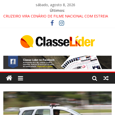
sábado, agosto 8, 2026
Últimos:
CRUZEIRO VIRA CENÁRIO DE FILME NACIONAL COM ESTREIA
PREVISTA PARA 2027!
“HÁ PRESENÇA DO COMANDO VERMELHO NO VALE”, AFIRMA
PROMOTOR DO GAECO
ACESSO À APARECIDA NA DUTRA SERÁ BLOQUEADO NO FIM
DE SEMANA; MOTORISTAS DEVEM USAR ROTAS
ALTERNATIVAS
LORENA, PINDAMONHANGABA E QUELUZ NA RETA FINAL
PELA FÁBRICA DA COCA-COLA!