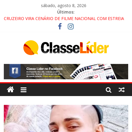
sábado, agosto 8, 2026
Últimos:
CRUZEIRO VIRA CENÁRIO DE FILME NACIONAL COM ESTREIA
PREVISTA PARA 2027!
“HÁ PRESENÇA DO COMANDO VERMELHO NO VALE”, AFIRMA
PROMOTOR DO GAECO
ACESSO À APARECIDA NA DUTRA SERÁ BLOQUEADO NO FIM
DE SEMANA; MOTORISTAS DEVEM USAR ROTAS
ALTERNATIVAS
LORENA, PINDAMONHANGABA E QUELUZ NA RETA FINAL
PELA FÁBRICA DA COCA-COLA!