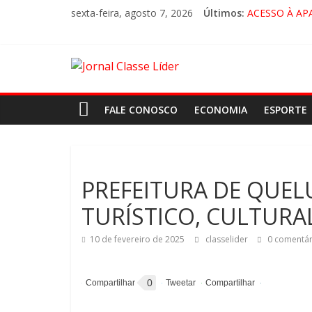
sexta-feira, agosto 7, 2026
Últimos:
ACESSO À AP
🚨 LORENA, 
CRUZEIRO VI
“HÁ PRESEN
FALE CONOSCO
ECONOMIA
ESPORTE
PREFEITURA DE QUEL
TURÍSTICO, CULTURA
10 de fevereiro de 2025
classelider
0 comentár
0