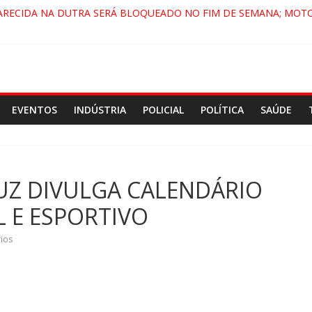
ARECIDA NA DUTRA SERÁ BLOQUEADO NO FIM DE SEMANA; MOTO
PINDAMONHANGABA E QUELUZ NA RETA FINAL PELA FÁBRICA DA 
RA CENÁRIO DE FILME NACIONAL COM ESTREIA PREVISTA PARA 202
ÇA DO COMANDO VERMELHO NO VALE”, AFIRMA PROMOTOR DO G
EVENTOS
INDÚSTRIA
POLICIAL
POLÍTICA
SAÚDE
UZ DIVULGA CALENDÁRIO
L E ESPORTIVO
ios