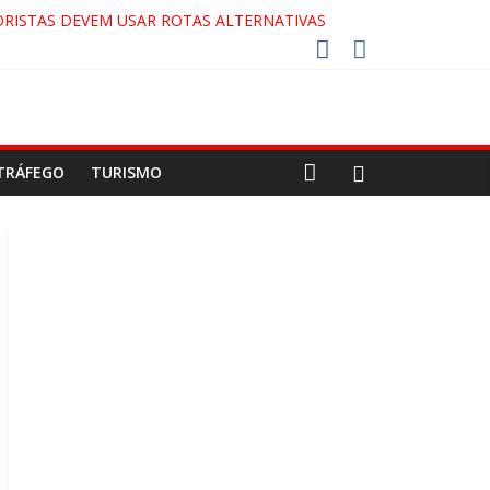
RISTAS DEVEM USAR ROTAS ALTERNATIVAS
COCA-COLA!
7!
AECO
TRÁFEGO
TURISMO