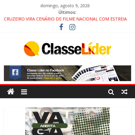
domingo, agosto 9, 2026
Últimos:
CRUZEIRO VIRA CENÁRIO DE FILME NACIONAL COM ESTREIA
PREVISTA PARA 2027!
“HÁ PRESENÇA DO COMANDO VERMELHO NO VALE”, AFIRMA
PROMOTOR DO GAECO
ACESSO À APARECIDA NA DUTRA SERÁ BLOQUEADO NO FIM
DE SEMANA; MOTORISTAS DEVEM USAR ROTAS
ALTERNATIVAS
LORENA, PINDAMONHANGABA E QUELUZ NA RETA FINAL
PELA FÁBRICA DA COCA-COLA!