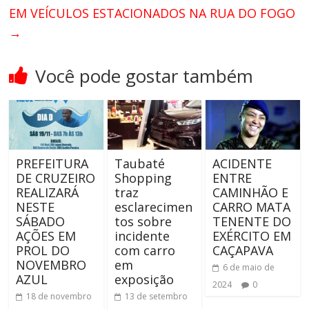
EM VEÍCULOS ESTACIONADOS NA RUA DO FOGO
→
Você pode gostar também
PREFEITURA
Taubaté
ACIDENTE
DE CRUZEIRO
Shopping
ENTRE
REALIZARÁ
traz
CAMINHÃO E
NESTE
esclarecimen
CARRO MATA
SÁBADO
tos sobre
TENENTE DO
AÇÕES EM
incidente
EXÉRCITO EM
PROL DO
com carro
CAÇAPAVA
NOVEMBRO
em
6 de maio de
AZUL
exposição
2024
0
18 de novembro
13 de setembro