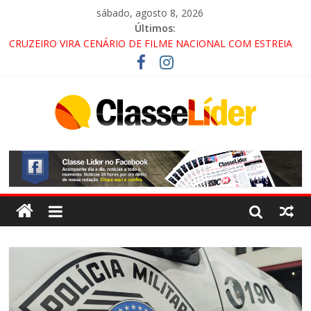
sábado, agosto 8, 2026
Últimos:
CRUZEIRO VIRA CENÁRIO DE FILME NACIONAL COM ESTREIA
PREVISTA PARA 2027!
“HÁ PRESENÇA DO COMANDO VERMELHO NO VALE”, AFIRMA
PROMOTOR DO GAECO
ACESSO À APARECIDA NA DUTRA SERÁ BLOQUEADO NO FIM
DE SEMANA; MOTORISTAS DEVEM USAR ROTAS
ALTERNATIVAS
LORENA, PINDAMONHANGABA E QUELUZ NA RETA FINAL
PELA FÁBRICA DA COCA-COLA!