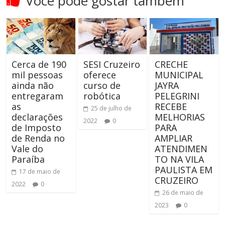
Você pode gostar também
Cerca de 190
SESI Cruzeiro
CRECHE
mil pessoas
oferece
MUNICIPAL
ainda não
curso de
JAYRA
entregaram
robótica
PELEGRINI
as
RECEBE
25 de julho de
declarações
MELHORIAS
2022
0
de Imposto
PARA
de Renda no
AMPLIAR
Vale do
ATENDIMEN
Paraíba
TO NA VILA
PAULISTA EM
17 de maio de
CRUZEIRO
2022
0
26 de maio de
2023
0