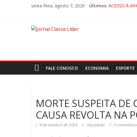
sexta-feira, agosto 7, 2026
Últimos:
ACESSO À AP
🚨 LORENA, 
CRUZEIRO VI
“HÁ PRESEN
FALE CONOSCO
ECONOMIA
ESPORTE
MORTE SUSPEITA DE 
CAUSA REVOLTA NA 
9 de outubro de 2024
classelider
0 comentário