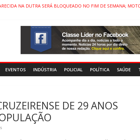
ARECIDA NA DUTRA SERÁ BLOQUEADO NO FIM DE SEMANA; MOTO
PINDAMONHANGABA E QUELUZ NA RETA FINAL PELA FÁBRICA DA 
RA CENÁRIO DE FILME NACIONAL COM ESTREIA PREVISTA PARA 202
ÇA DO COMANDO VERMELHO NO VALE”, AFIRMA PROMOTOR DO G
EVENTOS
INDÚSTRIA
POLICIAL
POLÍTICA
SAÚDE
CRUZEIRENSE DE 29 ANOS
POPULAÇÃO
s