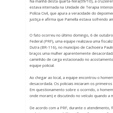
Na manhã desta quarta-feira(09/10), a cruzeiren
estava internada na Unidade de Terapia Intensi
Polícia Civil, que apura a veracidade do depoim
justiça e afirma que Pamella estava sofrendo 
O fato ocorreu no último domingo, 6 de outubro
Federal (PRF), uma equipe realizava uma fiscali
Dutra (BR-116), no município de Cachoeira Pa
braços uma mulher aparentemente desacordada, 
caminhão de carga estacionado no acostamento
equipe policial.
Ao chegar ao local, a equipe encontrou o hom
desacordada. Os policiais iniciaram os primeiro
Em questionamento sobre o ocorrido, o homem 
onde moram) e discutindo no veículo quando a 
De acordo com a PRF, durante o atendimento, f