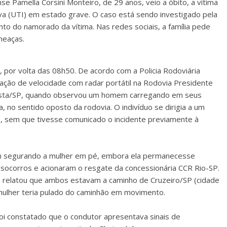
se Pamella Corsini Monteiro, de 29 anos, veio a óbito, a vítima
va (UTI) em estado grave. O caso está sendo investigado pela
ento do namorado da vítima. Nas redes sociais, a família pede
ameaças.
, por volta das 08h50. De acordo com a Policia Rodoviária
zação de velocidade com radar portátil na Rodovia Presidente
ulista/SP, quando observou um homem carregando em seus
no sentido oposto da rodovia. O indivíduo se dirigia a um
, sem que tivesse comunicado o incidente previamente à
em segurando a mulher em pé, embora ela permanecesse
s socorros e acionaram o resgate da concessionária CCR Rio-SP.
relatou que ambos estavam a caminho de Cruzeiro/SP (cidade
mulher teria pulado do caminhão em movimento.
oi constatado que o condutor apresentava sinais de