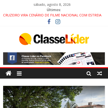
sábado, agosto 8, 2026
Últimos:
CRUZEIRO VIRA CENÁRIO DE FILME NACIONAL COM ESTREIA
PREVISTA PARA 2027!
“HÁ PRESENÇA DO COMANDO VERMELHO NO VALE”, AFIRMA
PROMOTOR DO GAECO
ACESSO À APARECIDA NA DUTRA SERÁ BLOQUEADO NO FIM
DE SEMANA; MOTORISTAS DEVEM USAR ROTAS
ALTERNATIVAS
LORENA, PINDAMONHANGABA E QUELUZ NA RETA FINAL
PELA FÁBRICA DA COCA-COLA!