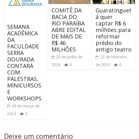
COMITÊ DA
Guaratinguet
BACIA DO
á quer
RIO PARAÍBA
captar R$ 6
SEMANA
ABRE EDITAL
milhões para
ACADÊMICA
DE MAIS DE
reformar
DA
R$ 46
prédio do
FACULDADE
MILHÕES
antigo teatro
SERRA
20 de junho de
22 de fevereiro
DOURADA
CONTARÁ
2024
0
de 2019
0
COM
PALESTRAS,
MINICURSOS
E
WORKSHOPS
28 de março de
2024
0
Deixe um comentário