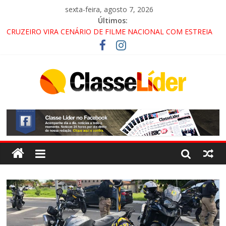
sexta-feira, agosto 7, 2026
Últimos:
CRUZEIRO VIRA CENÁRIO DE FILME NACIONAL COM ESTREIA
PREVISTA PARA 2027!
“HÁ PRESENÇA DO COMANDO VERMELHO NO VALE”, AFIRMA
PROMOTOR DO GAECO
ACESSO À APARECIDA NA DUTRA SERÁ BLOQUEADO NO FIM
DE SEMANA; MOTORISTAS DEVEM USAR ROTAS
ALTERNATIVAS
LORENA, PINDAMONHANGABA E QUELUZ NA RETA FINAL
PELA FÁBRICA DA COCA-COLA!