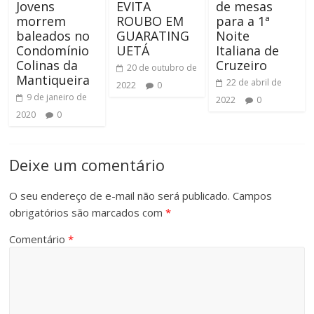
Jovens
EVITA
de mesas
morrem
ROUBO EM
para a 1ª
baleados no
GUARATING
Noite
Condomínio
UETÁ
Italiana de
Colinas da
Cruzeiro
20 de outubro de
Mantiqueira
22 de abril de
2022
0
9 de janeiro de
2022
0
2020
0
Deixe um comentário
O seu endereço de e-mail não será publicado.
Campos
obrigatórios são marcados com
*
Comentário
*