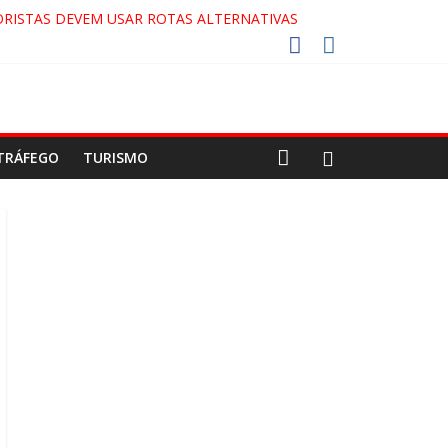
RISTAS DEVEM USAR ROTAS ALTERNATIVAS
COCA-COLA!
7!
AECO
TRÁFEGO
TURISMO