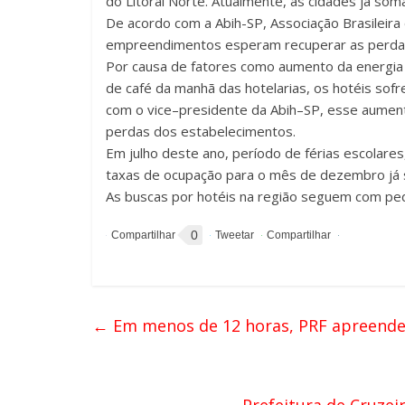
do Litoral Norte. Atualmente, as cidades já 
De acordo com a Abih-SP, Associação Brasileira
empreendimentos esperam recuperar as perdas d
Por causa de fatores como aumento da energia 
de café da manhã das hotelarias, os hotéis so
com o vice–presidente da Abih–SP, esse aumento
perdas dos estabelecimentos.
Em julho deste ano, período de férias escolare
taxas de ocupação para o mês de dezembro já 
As buscas por hotéis na região seguem com ped
0
←
Em menos de 12 horas, PRF apreende d