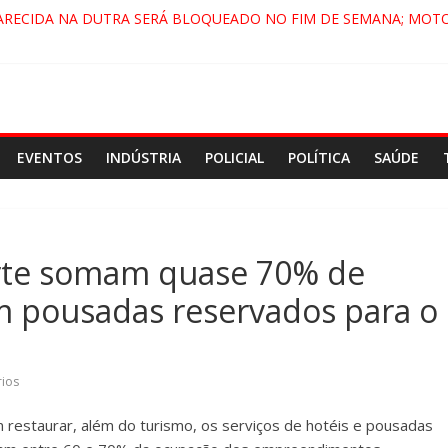
ARECIDA NA DUTRA SERÁ BLOQUEADO NO FIM DE SEMANA; MOTO
PINDAMONHANGABA E QUELUZ NA RETA FINAL PELA FÁBRICA DA 
RA CENÁRIO DE FILME NACIONAL COM ESTREIA PREVISTA PARA 202
ÇA DO COMANDO VERMELHO NO VALE”, AFIRMA PROMOTOR DO G
EVENTOS
INDÚSTRIA
POLICIAL
POLÍTICA
SAÚDE
orte somam quase 70% de
m pousadas reservados para o
ios
staurar, além do turismo, os serviços de hotéis e pousadas