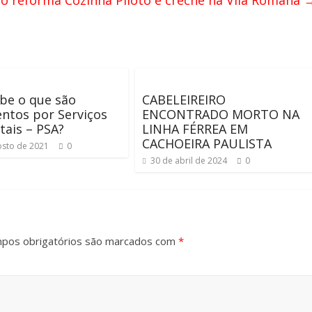
ro reforma Cozinha Piloto e creche na Vila Romana
be o que são
CABELEIREIRO
ntos por Serviços
ENCONTRADO MORTO NA
ais – PSA?
LINHA FÉRREA EM
CACHOEIRA PAULISTA
osto de 2021
0
30 de abril de 2024
0
pos obrigatórios são marcados com
*