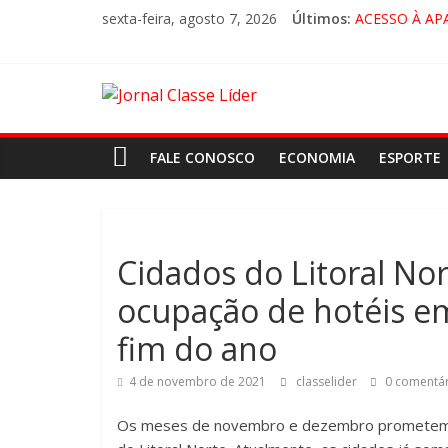
sexta-feira, agosto 7, 2026
Últimos:
ACESSO À AP
🚨 LORENA, 
CRUZEIRO VI
“HÁ PRESEN
FALE CONOSCO
ECONOMIA
ESPORTE
Cidados do Litoral N
ocupação de hotéis e
fim do ano
4 de novembro de 2021
classelider
0 comentár
Os meses de novembro e dezembro prometem re