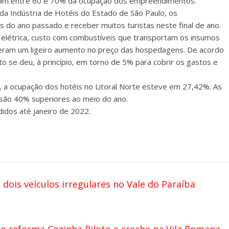
somam entre 60 e 70% da ocupação dos empreendimentos.
 da Indústria de Hotéis do Estado de São Paulo, os
o ano passado e receber muitos turistas neste final de ano.
elétrica, custo com combustíveis que transportam os insumos
freram um ligeiro aumento no preço das hospedagens. De acordo
 se deu, à princípio, em torno de 5% para cobrir os gastos e
s, a ocupação dos hotéis no Litoral Norte esteve em 27,42%. As
são 40% superiores ao meio do ano.
idos até janeiro de 2022.
ois veículos irregulares no Vale do Paraíba