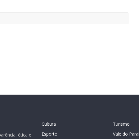
Cultura
Turismo
Esporte
Vale do Para
rência, ética e