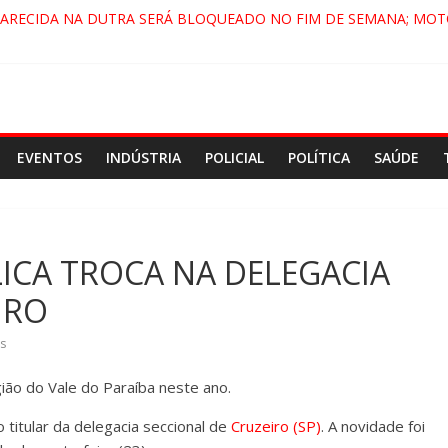
PARECIDA NA DUTRA SERÁ BLOQUEADO NO FIM DE SEMANA; MOT
 PINDAMONHANGABA E QUELUZ NA RETA FINAL PELA FÁBRICA DA
RA CENÁRIO DE FILME NACIONAL COM ESTREIA PREVISTA PARA 20
ÇA DO COMANDO VERMELHO NO VALE”, AFIRMA PROMOTOR DO 
EVENTOS
INDÚSTRIA
POLICIAL
POLÍTICA
SAÚDE
ICA TROCA NA DELEGACIA
EIRO
s
gião do Vale do Paraíba neste ano.
titular da delegacia seccional de
Cruzeiro (SP)
. A novidade foi