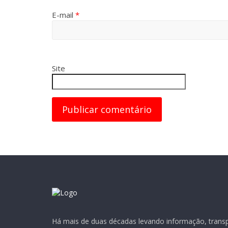
E-mail
*
Site
Há mais de duas décadas levando informação, transpa