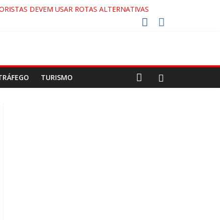
ORISTAS DEVEM USAR ROTAS ALTERNATIVAS
 COCA-COLA!
27!
GAECO
TRÁFEGO
TURISMO