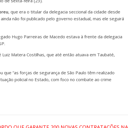
lo de sexta-feira (23).
breu
, que era o titular da delegacia seccional da cidade desde
ainda não foi publicado pelo governo estadual, mas ele seguirá
legado Hugo Parreiras de Macedo estava à frente da delegacia
 SP.
ré Luiz Matera Costilhas, que até então atuava em Taubaté,
ou que “as forças de segurança de São Paulo têm realizado
tuação policial no Estado, com foco no combate ao crime
RDO QUE GARANTE 200 NOVAS CONTRATAÇÕES NA