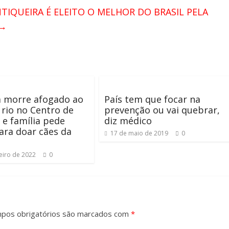
TIQUEIRA É ELEITO O MELHOR DO BRASIL PELA
→
morre afogado ao
País tem que focar na
 rio no Centro de
prevenção ou vai quebrar,
 e família pede
diz médico
ara doar cães da
17 de maio de 2019
0
eiro de 2022
0
pos obrigatórios são marcados com
*