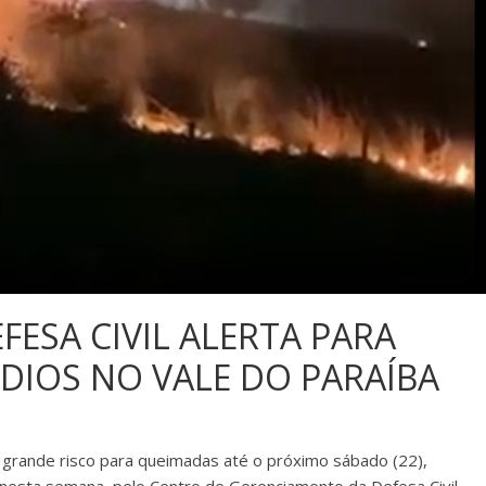
ESA CIVIL ALERTA PARA
NDIOS NO VALE DO PARAÍBA
 grande risco para queimadas até o próximo sábado (22),