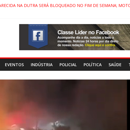
ARECIDA NA DUTRA SERÁ BLOQUEADO NO FIM DE SEMANA; MOTO
PINDAMONHANGABA E QUELUZ NA RETA FINAL PELA FÁBRICA DA 
RA CENÁRIO DE FILME NACIONAL COM ESTREIA PREVISTA PARA 202
ÇA DO COMANDO VERMELHO NO VALE”, AFIRMA PROMOTOR DO G
EVENTOS
INDÚSTRIA
POLICIAL
POLÍTICA
SAÚDE