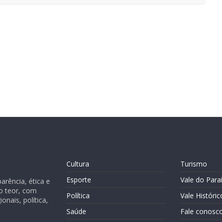
Cultura
Turismo
Esporte
Vale do Para
rência, ética e
o teor, com
Política
Vale Históric
nais, política,
Saúde
Fale conosc