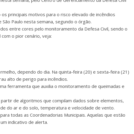
 nesta semana, pelo Centro de Gerenciamento da Defesa Civil
 os principais motivos para o risco elevado de incêndios
de São Paulo nesta semana, segundo o órgão.
idos entre cores pelo monitoramento da Defesa Civil, sendo o
 com o pior cenário, veja:
ermelho, dependo do dia. Na quinta-feira (20) e sexta-feira (21)
au alto de perigo para incêndios.
 uma ferramenta que auxilia o monitoramento de queimadas e
 a partir de algoritmos que compilam dados sobre elementos,
ade do ar e do solo, temperatura e velocidade de vento.
para todas as Coordenadorias Municipais. Aquelas que estão
m indicativo de alerta.