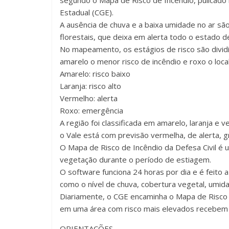
segundo o Mapa de Risco de Incêndio, pulicado
Estadual (CGE).
A ausência de chuva e a baixa umidade no ar são
florestais, que deixa em alerta todo o estado 
No mapeamento, os estágios de risco são divid
amarelo o menor risco de incêndio e roxo o local
Amarelo: risco baixo
Laranja: risco alto
Vermelho: alerta
Roxo: emergência
A região foi classificada em amarelo, laranja e v
o Vale está com previsão vermelha, de alerta, gr
O Mapa de Risco de Incêndio da Defesa Civil é
vegetação durante o período de estiagem.
O software funciona 24 horas por dia e é feito
como o nível de chuva, cobertura vegetal, umid
Diariamente, o CGE encaminha o Mapa de Risco 
em uma área com risco mais elevados recebem u
ORIENTAÇÕES