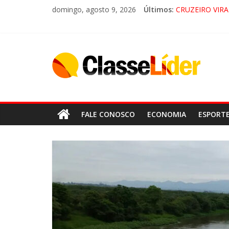
domingo, agosto 9, 2026
Últimos:
CRUZEIRO VIRA
“HÁ PRESENÇA
ACESSO À APA
LORENA, PI
FALE CONOSCO
ECONOMIA
ESPORT