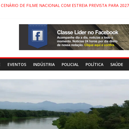
 CENÁRIO DE FILME NACIONAL COM ESTREIA PREVISTA PARA 2027
 DO COMANDO VERMELHO NO VALE”, AFIRMA PROMOTOR DO GA
RECIDA NA DUTRA SERÁ BLOQUEADO NO FIM DE SEMANA; MOTOR
NDAMONHANGABA E QUELUZ NA RETA FINAL PELA FÁBRICA DA C
E
EVENTOS
INDÚSTRIA
POLICIAL
POLÍTICA
SAÚDE