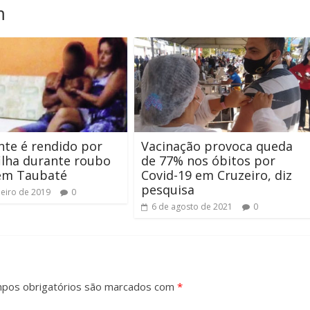
m
nte é rendido por
Vacinação provoca queda
ilha durante roubo
de 77% nos óbitos por
 em Taubaté
Covid-19 em Cruzeiro, diz
pesquisa
neiro de 2019
0
6 de agosto de 2021
0
pos obrigatórios são marcados com
*