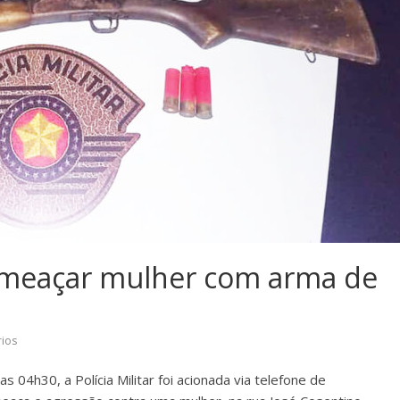
meaçar mulher com arma de
ios
s 04h30, a Polícia Militar foi acionada via telefone de