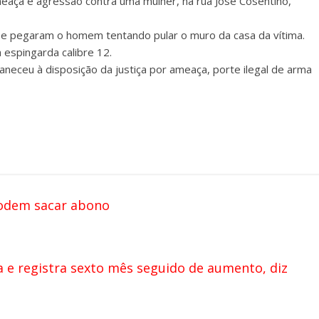
eaça e agressão contra uma mulher, na rua José Cosentino,
al e pegaram o homem tentando pular o muro da casa da vítima.
espingarda calibre 12.
aneceu à disposição da justiça por ameaça, porte ilegal de arma
podem sacar abono
ta e registra sexto mês seguido de aumento, diz