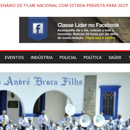
CENÁRIO DE FILME NACIONAL COM ESTREIA PREVISTA PARA 2027!
DO COMANDO VERMELHO NO VALE”, AFIRMA PROMOTOR DO GAE
ECIDA NA DUTRA SERÁ BLOQUEADO NO FIM DE SEMANA; MOTORI
NDAMONHANGABA E QUELUZ NA RETA FINAL PELA FÁBRICA DA COC
EVENTOS
INDÚSTRIA
POLICIAL
POLÍTICA
SAÚDE