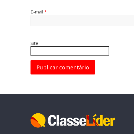
E-mail
*
Site