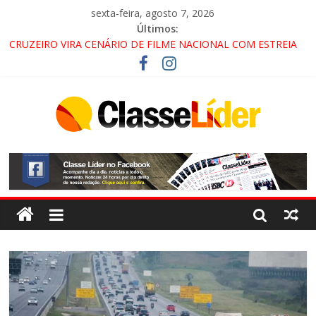
sexta-feira, agosto 7, 2026
Últimos:
CRUZEIRO VIRA CENÁRIO DE FILME NACIONAL COM ESTREIA
PREVISTA PARA 2027!
“HÁ PRESENÇA DO COMANDO VERMELHO NO VALE”, AFIRMA
PROMOTOR DO GAECO
ACESSO À APARECIDA NA DUTRA SERÁ BLOQUEADO NO FIM
DE SEMANA; MOTORISTAS DEVEM USAR ROTAS
ALTERNATIVAS
LORENA, PINDAMONHANGABA E QUELUZ NA RETA FINAL
PELA FÁBRICA DA COCA-COLA!