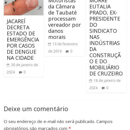
Motoristas
MORRE
da Câmara
EUTALIA
de Taubaté
PRADO, EX-
processam
PRESIDENTE
JACAREÍ
vereador por
DO
DECRETA
danos
SINDICATO
ESTADO DE
morais
NAS
EMERGÊNCIA
INDÚSTRIAS
13 de fevereiro
POR CASOS
DA
DE DENGUE
de 2019
0
CONSTRUÇÃ
NA CIDADE
O E DO
30 de janeiro de
MOBILIÁRIO
2024
0
DE CRUZEIRO
18 de janeiro de
2024
0
Deixe um comentário
O seu endereço de e-mail não será publicado.
Campos
obrigatórios são marcados com
*