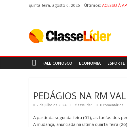
quinta-feira, agosto 6, 2026
Últimos:
ACESSO À A
🚨 LORENA,
CRUZEIRO VI
“HÁ PRESEN
FALE CONOSCO
ECONOMIA
ESPORTE
PEDÁGIOS NA RM VAL
2 de julho de 2024
classelider
0 comentários
A partir da segunda-feira (01), as tarifas dos 
A mudança, anunciada na última quarta-feira (2