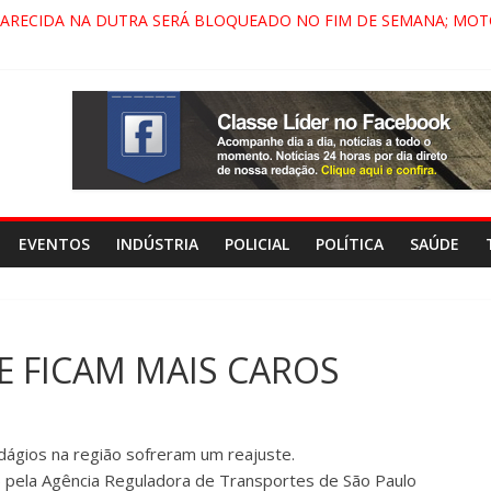
PARECIDA NA DUTRA SERÁ BLOQUEADO NO FIM DE SEMANA; MOT
 PINDAMONHANGABA E QUELUZ NA RETA FINAL PELA FÁBRICA DA
RA CENÁRIO DE FILME NACIONAL COM ESTREIA PREVISTA PARA 20
ÇA DO COMANDO VERMELHO NO VALE”, AFIRMA PROMOTOR DO 
EVENTOS
INDÚSTRIA
POLICIAL
POLÍTICA
SAÚDE
E FICAM MAIS CAROS
pedágios na região sofreram um reajuste.
6) pela Agência Reguladora de Transportes de São Paulo