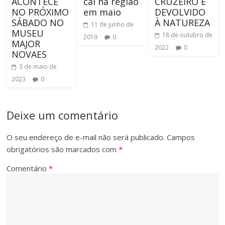
ACONTECE
cai na região
CRUZEIRO E
NO PRÓXIMO
em maio
DEVOLVIDO
SÁBADO NO
À NATUREZA
11 de junho de
MUSEU
18 de outubro de
2019
0
MAJOR
2022
0
NOVAES
3 de maio de
2023
0
Deixe um comentário
O seu endereço de e-mail não será publicado.
Campos
obrigatórios são marcados com
*
Comentário
*