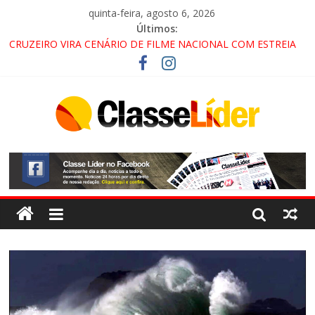
quinta-feira, agosto 6, 2026
Últimos:
CRUZEIRO VIRA CENÁRIO DE FILME NACIONAL COM ESTREIA
PREVISTA PARA 2027!
“HÁ PRESENÇA DO COMANDO VERMELHO NO VALE”, AFIRMA
PROMOTOR DO GAECO
ACESSO À APARECIDA NA DUTRA SERÁ BLOQUEADO NO FIM
DE SEMANA; MOTORISTAS DEVEM USAR ROTAS
ALTERNATIVAS
LORENA, PINDAMONHANGABA E QUELUZ NA RETA FINAL
PELA FÁBRICA DA COCA-COLA!