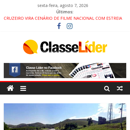
sexta-feira, agosto 7, 2026
Últimos:
CRUZEIRO VIRA CENÁRIO DE FILME NACIONAL COM ESTREIA
PREVISTA PARA 2027!
“HÁ PRESENÇA DO COMANDO VERMELHO NO VALE”, AFIRMA
PROMOTOR DO GAECO
ACESSO À APARECIDA NA DUTRA SERÁ BLOQUEADO NO FIM
DE SEMANA; MOTORISTAS DEVEM USAR ROTAS
ALTERNATIVAS
LORENA, PINDAMONHANGABA E QUELUZ NA RETA FINAL
PELA FÁBRICA DA COCA-COLA!