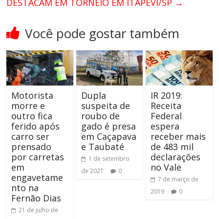
DESTACAM EM TORNEIO EM ITAPEVI/SP
→
Você pode gostar também
Motorista
Dupla
IR 2019:
morre e
suspeita de
Receita
outro fica
roubo de
Federal
ferido após
gado é presa
espera
carro ser
em Caçapava
receber mais
prensado
e Taubaté
de 483 mil
por carretas
declarações
1 de setembro
em
no Vale
de 2021
0
engavetame
7 de março de
nto na
2019
0
Fernão Dias
21 de julho de