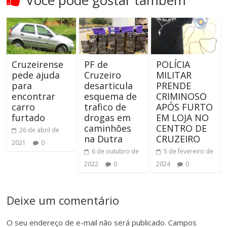
Você pode gostar também
Cruzeirense
PF de
POLÍCIA
pede ajuda
Cruzeiro
MILITAR
para
desarticula
PRENDE
encontrar
esquema de
CRIMINOSO
carro
trafico de
APÓS FURTO
furtado
drogas em
EM LOJA NO
caminhões
CENTRO DE
26 de abril de
na Dutra
CRUZEIRO
2021
0
6 de outubro de
5 de fevereiro de
2022
0
2024
0
Deixe um comentário
O seu endereço de e-mail não será publicado.
Campos