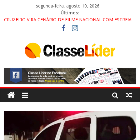
segunda-feira, agosto 10, 2026
Últimos:
CRUZEIRO VIRA CENÁRIO DE FILME NACIONAL COM ESTREIA
PREVISTA PARA 2027!
“HÁ PRESENÇA DO COMANDO VERMELHO NO VALE”, AFIRMA
PROMOTOR DO GAECO
ACESSO À APARECIDA NA DUTRA SERÁ BLOQUEADO NO FIM
DE SEMANA; MOTORISTAS DEVEM USAR ROTAS
ALTERNATIVAS
LORENA, PINDAMONHANGABA E QUELUZ NA RETA FINAL
PELA FÁBRICA DA COCA-COLA!