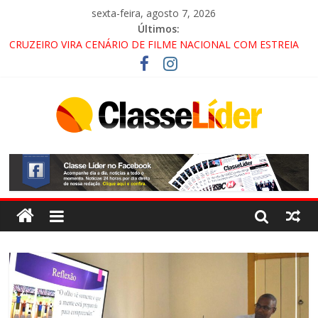
sexta-feira, agosto 7, 2026
Últimos:
CRUZEIRO VIRA CENÁRIO DE FILME NACIONAL COM ESTREIA
PREVISTA PARA 2027!
“HÁ PRESENÇA DO COMANDO VERMELHO NO VALE”, AFIRMA
PROMOTOR DO GAECO
ACESSO À APARECIDA NA DUTRA SERÁ BLOQUEADO NO FIM
DE SEMANA; MOTORISTAS DEVEM USAR ROTAS
ALTERNATIVAS
LORENA, PINDAMONHANGABA E QUELUZ NA RETA FINAL
PELA FÁBRICA DA COCA-COLA!