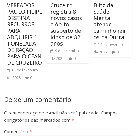
VEREADOR
Cruzeiro
Blitz da
PAULO FILIPE
registra 8
Saúde
DESTINA
novos casos
Mental
RECURSOS
e óbito
atende
PARA
suspeito de
caminhoneir
ADQUIRIR 1
idoso de 82
os na Dutra
TONELADA
anos
14 de fevereiro
DE RAÇÃO
9 de setembro
de 2022
0
PARA O CEAN
de 2021
0
DE CRUZEIRO
15 de fevereiro
de 2023
0
Deixe um comentário
O seu endereço de e-mail não será publicado.
Campos
obrigatórios são marcados com
*
Comentário
*