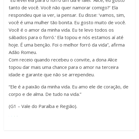
“Eu levei ela para o forró um dia e falei: ‘Alice, eu gosto
tanto de você. Você não quer namorar comigo?’ Ela
respondeu que ia ver, ia pensar. Eu disse: ‘vamos, sim,
você é uma mulher tão bonita. Eu gosto muito de você.
Você é o amor da minha vida. Eu te levo todos os
sábados para o forró.’ Ela topou e nós estamos aí até
hoje. É uma benção. Foi o melhor forró da vida”, afirma
Adão Romeu.
Com receio quando recebeu o convite, a dona Alice
topou dar mais uma chance para o amor na terceira
idade e garante que não se arrependeu.
“Ele é a paixão da minha vida. Eu amo ele de coração, de
corpo e de alma. De tudo na vida.”
(G1 – Vale do Paraíba e Região).