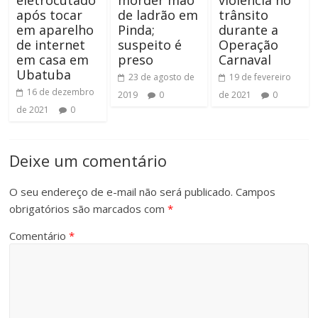
eletrocutado
morder mão
violência no
após tocar
de ladrão em
trânsito
em aparelho
Pinda;
durante a
de internet
suspeito é
Operação
em casa em
preso
Carnaval
Ubatuba
23 de agosto de
19 de fevereiro
16 de dezembro
2019
0
de 2021
0
de 2021
0
Deixe um comentário
O seu endereço de e-mail não será publicado.
Campos
obrigatórios são marcados com
*
Comentário
*