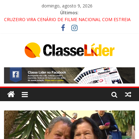
domingo, agosto 9, 2026
Últimos:
CRUZEIRO VIRA CENÁRIO DE FILME NACIONAL COM ESTREIA
PREVISTA PARA 2027!
“HÁ PRESENÇA DO COMANDO VERMELHO NO VALE”, AFIRMA
PROMOTOR DO GAECO
ACESSO À APARECIDA NA DUTRA SERÁ BLOQUEADO NO FIM
DE SEMANA; MOTORISTAS DEVEM USAR ROTAS
ALTERNATIVAS
LORENA, PINDAMONHANGABA E QUELUZ NA RETA FINAL
PELA FÁBRICA DA COCA-COLA!