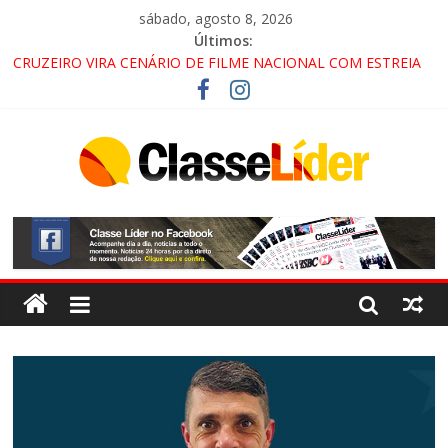
sábado, agosto 8, 2026
Últimos:
CRUZEIRO VIRA CENÁRIO DE FILME NACIONAL COM ESTREIA
PREVISTA PARA 2027!
“HÁ PRESENÇA DO COMANDO VERMELHO NO VALE”, AFIRMA
PROMOTOR DO GAECO
ACESSO À APARECIDA NA DUTRA SERÁ BLOQUEADO NO FIM
DE SEMANA; MOTORISTAS DEVEM USAR ROTAS
ALTERNATIVAS
LORENA, PINDAMONHANGABA E QUELUZ NA RETA FINAL
PELA FÁBRICA DA COCA-COLA!