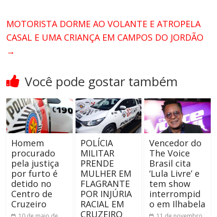
MOTORISTA DORME AO VOLANTE E ATROPELA
CASAL E UMA CRIANÇA EM CAMPOS DO JORDÃO
→
Você pode gostar também
Homem
POLÍCIA
Vencedor do
procurado
MILITAR
The Voice
pela justiça
PRENDE
Brasil cita
por furto é
MULHER EM
‘Lula Livre’ e
detido no
FLAGRANTE
tem show
Centro de
POR INJÚRIA
interrompid
Cruzeiro
RACIAL EM
o em Ilhabela
CRUZEIRO
10 de maio de
11 de novembro