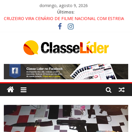
domingo, agosto 9, 2026
Últimos:
CRUZEIRO VIRA CENÁRIO DE FILME NACIONAL COM ESTREIA
PREVISTA PARA 2027!
“HÁ PRESENÇA DO COMANDO VERMELHO NO VALE”, AFIRMA
PROMOTOR DO GAECO
ACESSO À APARECIDA NA DUTRA SERÁ BLOQUEADO NO FIM
DE SEMANA; MOTORISTAS DEVEM USAR ROTAS
ALTERNATIVAS
LORENA, PINDAMONHANGABA E QUELUZ NA RETA FINAL
PELA FÁBRICA DA COCA-COLA!