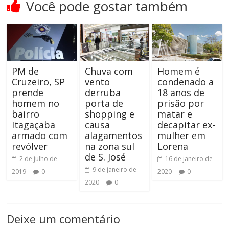
Você pode gostar também
PM de
Chuva com
Homem é
Cruzeiro, SP
vento
condenado a
prende
derruba
18 anos de
homem no
porta de
prisão por
bairro
shopping e
matar e
Itagaçaba
causa
decapitar ex-
armado com
alagamentos
mulher em
revólver
na zona sul
Lorena
de S. José
2 de julho de
16 de janeiro de
9 de janeiro de
2019
0
2020
0
2020
0
Deixe um comentário