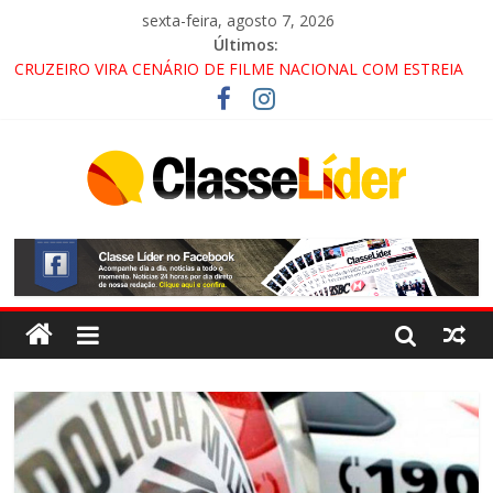
sexta-feira, agosto 7, 2026
Últimos:
CRUZEIRO VIRA CENÁRIO DE FILME NACIONAL COM ESTREIA
PREVISTA PARA 2027!
“HÁ PRESENÇA DO COMANDO VERMELHO NO VALE”, AFIRMA
PROMOTOR DO GAECO
ACESSO À APARECIDA NA DUTRA SERÁ BLOQUEADO NO FIM
DE SEMANA; MOTORISTAS DEVEM USAR ROTAS
ALTERNATIVAS
LORENA, PINDAMONHANGABA E QUELUZ NA RETA FINAL
PELA FÁBRICA DA COCA-COLA!