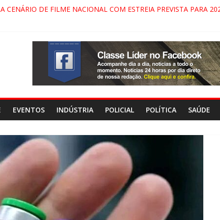
RA CENÁRIO DE FILME NACIONAL COM ESTREIA PREVISTA PARA 202
ÇA DO COMANDO VERMELHO NO VALE”, AFIRMA PROMOTOR DO G
ARECIDA NA DUTRA SERÁ BLOQUEADO NO FIM DE SEMANA; MOTO
INDAMONHANGABA E QUELUZ NA RETA FINAL PELA FÁBRICA DA 
E
EVENTOS
INDÚSTRIA
POLICIAL
POLÍTICA
SAÚDE