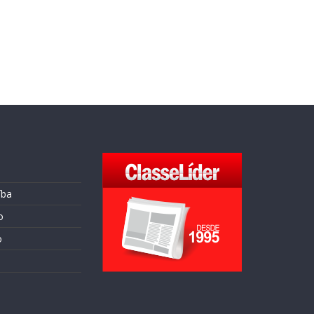
íba
o
o