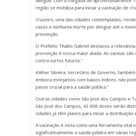
dengue. Com a chegada de aproximadamente 185 
região se mobiliza para iniciar a vacinação de cr
Cruzeiro, uma das cidades contempladas, receb
casos e
nenhuma morte por dengue até o moment
prevenção.
O Prefeito Thales Gabriel destacou a relevânci
prevenção é nossa maior aliada. As vacinas são
contra surtos futuros.”
Kléber Silveira, secretário de Governo, també
embora estejamos com baixos índices, não pode
passo crucial para a saúde pública.”
Outras cidades como São José dos Campos e T
São José dos Campos, 43.908 doses serão dist
cidades já têm planos para iniciar a distribuição
A vacinação é vista como uma ferramenta vital
significativamente a saúde pública em várias r