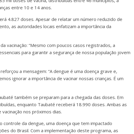
mil doses de vacina, distribuídas entre 46 municípios, a
ianças entre 10 e 14 anos.
erá 4.827 doses. Apesar de relatar um número reduzido de
o, as autoridades locais enfatizam a importância da
a da vacinação: “Mesmo com poucos casos registrados, a
 essenciais para garantir a segurança de nossa população jovem
m reforçou a mensagem: “A dengue é uma doença grave e,
mos ignorar a importância de vacinar nossas crianças. É um
aubaté também se preparam para a chegada das doses. Em
ribuídas, enquanto Taubaté receberá 18.990 doses. Ambas as
 e vacinação nos próximos dias.
 no controle da dengue, uma doença que tem impactado
egiões do Brasil. Com a implementação deste programa, as