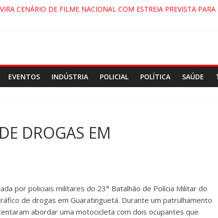
VIRA CENÁRIO DE FILME NACIONAL COM ESTREIA PREVISTA PARA 
ENÇA DO COMANDO VERMELHO NO VALE”, AFIRMA PROMOTOR D
 APARECIDA NA DUTRA SERÁ BLOQUEADO NO FIM DE SEMANA; M
A, PINDAMONHANGABA E QUELUZ NA RETA FINAL PELA FÁBRICA 
EVENTOS
INDÚSTRIA
POLICIAL
POLÍTICA
SAÚDE
 DE DROGAS EM
da por policiais militares do 23° Batalhão de Polícia Militar do
 tráfico de drogas em Guaratinguetá. Durante um patrulhamento
is tentaram abordar uma motocicleta com dois ocupantes que