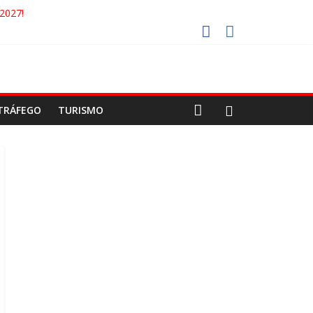
2027!
O GAECO
OTORISTAS DEVEM USAR ROTAS ALTERNATIVAS
DA COCA-COLA!
TRÁFEGO
TURISMO