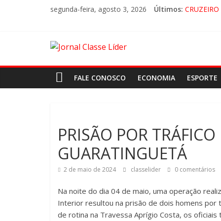
segunda-feira, agosto 3, 2026
Últimos:
CRUZEIRO 
“HÁ PRES
ACESSO À
🚨 LOREN
FALE CONOSCO
ECONOMIA
ESPORTE
PRISÃO POR TRÁFICO
GUARATINGUETÁ
2 de maio de 2024
classelider
0 comentários
Na noite do dia 04 de maio, uma operação realiza
Interior resultou na prisão de dois homens por
de rotina na Travessa Aprígio Costa, os oficia