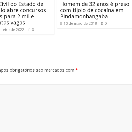
Civil do Estado de
Homem de 32 anos é preso
lo abre concursos
com tijolo de cocaína em
s para 2 mil e
Pindamonhangaba
ntas vagas
10 de maio de 2019
0
ereiro de 2022
0
pos obrigatórios são marcados com
*