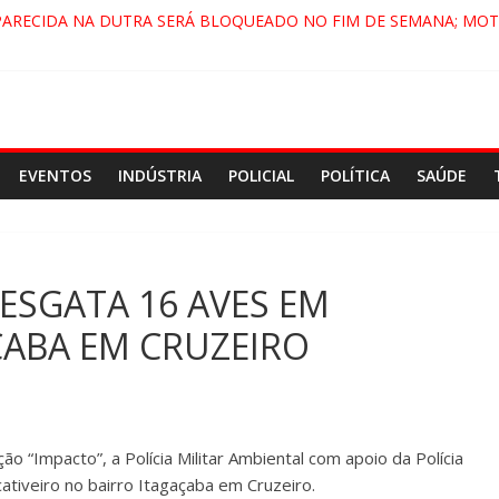
PARECIDA NA DUTRA SERÁ BLOQUEADO NO FIM DE SEMANA; MOT
 PINDAMONHANGABA E QUELUZ NA RETA FINAL PELA FÁBRICA DA
RA CENÁRIO DE FILME NACIONAL COM ESTREIA PREVISTA PARA 20
ÇA DO COMANDO VERMELHO NO VALE”, AFIRMA PROMOTOR DO 
EVENTOS
INDÚSTRIA
POLICIAL
POLÍTICA
SAÚDE
ESGATA 16 AVES EM
ÇABA EM CRUZEIRO
ão “Impacto”, a Polícia Militar Ambiental com apoio da Polícia
ativeiro no bairro Itagaçaba em Cruzeiro.