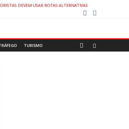
ORISTAS DEVEM USAR ROTAS ALTERNATIVAS
 COCA-COLA!
27!
GAECO
TRÁFEGO
TURISMO