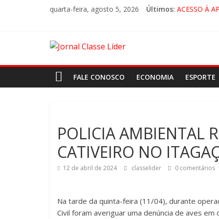
quarta-feira, agosto 5, 2026
Últimos:
ACESSO À A
🚨 LORENA,
CRUZEIRO VI
“HÁ PRESEN
FALE CONOSCO
ECONOMIA
ESPORTE
POLICIA AMBIENTAL R
CATIVEIRO NO ITAGA
12 de abril de 2024
classelider
0 comentários
Na tarde da quinta-feira (11/04), durante operaç
Civil foram averiguar uma denúncia de aves em c