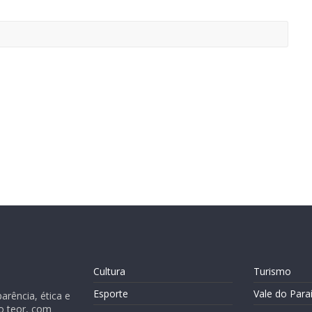
Cultura
Turismo
Esporte
Vale do Para
rência, ética e
o teor, com