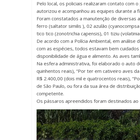
Pelo local, os policiais realizaram contato com o
autorizou e acompanhou as equipes durante a fi
Foram constatados a manutenção de diversas av
ferro (saltator similis ), 02 azulão (cyanocompsa 
tico tico (zonotrichia capensis), 01 tiziu (volatin
De acordo com a Polícia Ambiental, em análise do
com as espécies, todos estavam bem cuidados e
disponibilidade de água e alimento. As aves t
Na esfera administrativa, foi elaborado o auto 
quinhentos reais), “Por ter em cativeiro aves 
R$ 2.400,00 (dois mil e quatrocentos reais), “Po
de São Paulo, ou fora da sua área de distribuiçã
competente.
Os pássaros apreendidos foram destinados ao 