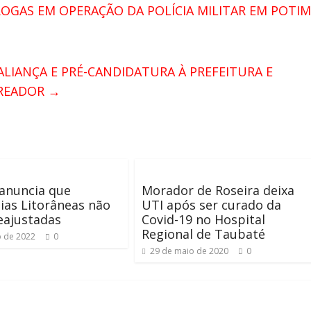
OGAS EM OPERAÇÃO DA POLÍCIA MILITAR EM POTIM
LIANÇA E PRÉ-CANDIDATURA À PREFEITURA E
EREADOR
→
anuncia que
Morador de Roseira deixa
ias Litorâneas não
UTI após ser curado da
eajustadas
Covid-19 no Hospital
Regional de Taubaté
o de 2022
0
29 de maio de 2020
0