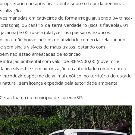
 proprietário que após ficar ciente sobre o teor da denúncia,
scalização.
es mantidas em cativeiros de forma irregular, sendo 04 trinca-
brissonii), 06 canário-da-terra-verdadeiro (sicalis flaveola), 01
ia jacarina) e 02 rosela (platycercus) pássaros exóticos.
 local, não houve indícios de atividade comercial relacionado
 sem sinais visíveis de maus tratos, estando com
ambém não estão ameaçadas de extinção.
de infração ambiental com valor de R$ 9.500,00 (nove mil e
da fauna silvestre sem autorização da autoridade competente e
r introduzir espécime de animal exótico, no território do estado
o natural, sem licença expedida pela autoridade ambiental
Cetas Ibama no município de Lorena/SP.