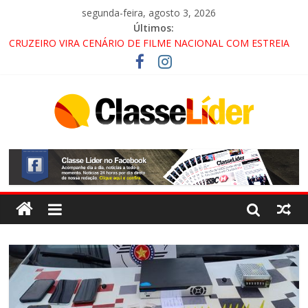
segunda-feira, agosto 3, 2026
Últimos:
CRUZEIRO VIRA CENÁRIO DE FILME NACIONAL COM ESTREIA
PREVISTA PARA 2027!
“HÁ PRESENÇA DO COMANDO VERMELHO NO VALE”, AFIRMA
PROMOTOR DO GAECO
ACESSO À APARECIDA NA DUTRA SERÁ BLOQUEADO NO FIM
DE SEMANA; MOTORISTAS DEVEM USAR ROTAS
ALTERNATIVAS
LORENA, PINDAMONHANGABA E QUELUZ NA RETA FINAL
PELA FÁBRICA DA COCA-COLA!