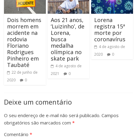
Dois homens
Aos 21 anos,
Lorena
morrem em
‘Luizinho’, de
registra 15ª
acidente na
Lorena,
morte por
rodovia
busca
coronavírus
Floriano
medalha
4 de agosto de
Rodrigues
olímpica no
2020
0
Pinheiro em
skate park
Taubaté
4 de agosto de
22 de junho de
2021
0
2020
0
Deixe um comentário
O seu endereço de e-mail não será publicado.
Campos
obrigatórios são marcados com
*
Comentário
*