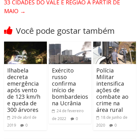
33 CIDADES DO VALE E REGIÃO A PARTIR DE
MAIO
→
Você pode gostar também
Ilhabela
Exército
Polícia
decreta
russo
Militar
emergência
confirma
intensifica
após vento
início de
ações de
de 123 km/h
bombardeios
combate ao
e queda de
na Ucrânia
crime na
300 árvores
área rural
24 de fevereiro
29 de abril de
18 de junho de
de 2022
0
2019
0
2020
0