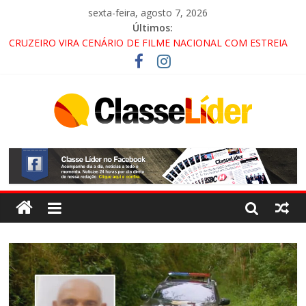
sexta-feira, agosto 7, 2026
Últimos:
CRUZEIRO VIRA CENÁRIO DE FILME NACIONAL COM ESTREIA
PREVISTA PARA 2027!
“HÁ PRESENÇA DO COMANDO VERMELHO NO VALE”, AFIRMA
PROMOTOR DO GAECO
ACESSO À APARECIDA NA DUTRA SERÁ BLOQUEADO NO FIM
DE SEMANA; MOTORISTAS DEVEM USAR ROTAS
ALTERNATIVAS
LORENA, PINDAMONHANGABA E QUELUZ NA RETA FINAL
PELA FÁBRICA DA COCA-COLA!