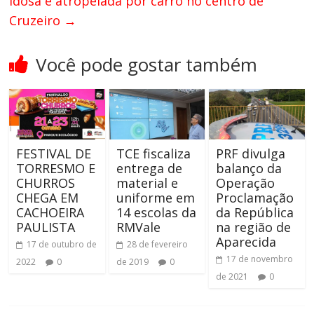
Idosa é atropelada por carro no centro de
Cruzeiro
→
Você pode gostar também
FESTIVAL DE
TCE fiscaliza
PRF divulga
TORRESMO E
entrega de
balanço da
CHURROS
material e
Operação
CHEGA EM
uniforme em
Proclamação
CACHOEIRA
14 escolas da
da República
PAULISTA
RMVale
na região de
Aparecida
17 de outubro de
28 de fevereiro
17 de novembro
2022
0
de 2019
0
de 2021
0