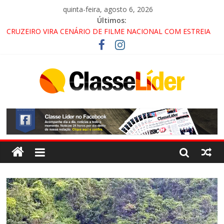
quinta-feira, agosto 6, 2026
Últimos:
CRUZEIRO VIRA CENÁRIO DE FILME NACIONAL COM ESTREIA
PREVISTA PARA 2027!
“HÁ PRESENÇA DO COMANDO VERMELHO NO VALE”, AFIRMA
PROMOTOR DO GAECO
ACESSO À APARECIDA NA DUTRA SERÁ BLOQUEADO NO FIM
DE SEMANA; MOTORISTAS DEVEM USAR ROTAS
ALTERNATIVAS
LORENA, PINDAMONHANGABA E QUELUZ NA RETA FINAL
PELA FÁBRICA DA COCA-COLA!