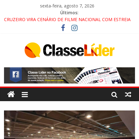
sexta-feira, agosto 7, 2026
Últimos:
CRUZEIRO VIRA CENÁRIO DE FILME NACIONAL COM ESTREIA
PREVISTA PARA 2027!
“HÁ PRESENÇA DO COMANDO VERMELHO NO VALE”, AFIRMA
PROMOTOR DO GAECO
ACESSO À APARECIDA NA DUTRA SERÁ BLOQUEADO NO FIM
DE SEMANA; MOTORISTAS DEVEM USAR ROTAS
ALTERNATIVAS
LORENA, PINDAMONHANGABA E QUELUZ NA RETA FINAL
PELA FÁBRICA DA COCA-COLA!