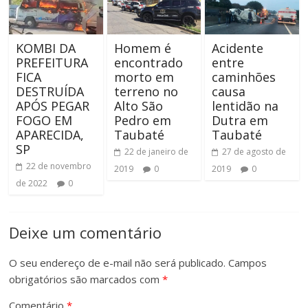
KOMBI DA
Homem é
Acidente
PREFEITURA
encontrado
entre
FICA
morto em
caminhões
DESTRUÍDA
terreno no
causa
APÓS PEGAR
Alto São
lentidão na
FOGO EM
Pedro em
Dutra em
APARECIDA,
Taubaté
Taubaté
SP
22 de janeiro de
27 de agosto de
22 de novembro
2019
0
2019
0
de 2022
0
Deixe um comentário
O seu endereço de e-mail não será publicado.
Campos
obrigatórios são marcados com
*
Comentário
*