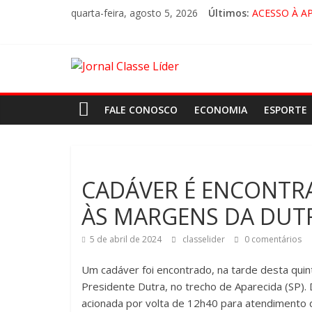
quarta-feira, agosto 5, 2026
Últimos:
ACESSO À A
🚨 LORENA,
CRUZEIRO VI
“HÁ PRESEN
FALE CONOSCO
ECONOMIA
ESPORTE
CADÁVER É ENCONTR
ÀS MARGENS DA DUT
5 de abril de 2024
classelider
0 comentários
Um cadáver foi encontrado, na tarde desta qui
Presidente Dutra, no trecho de Aparecida (SP). 
acionada por volta de 12h40 para atendimento d