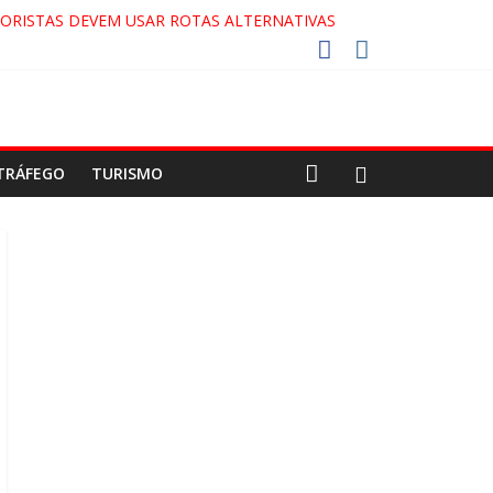
ORISTAS DEVEM USAR ROTAS ALTERNATIVAS
 COCA-COLA!
27!
GAECO
TRÁFEGO
TURISMO