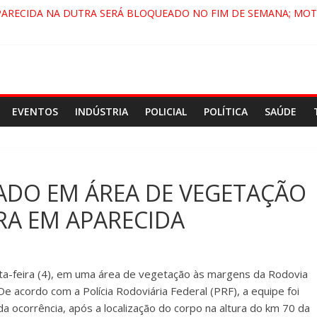
PARECIDA NA DUTRA SERÁ BLOQUEADO NO FIM DE SEMANA; MOT
 PINDAMONHANGABA E QUELUZ NA RETA FINAL PELA FÁBRICA DA
RA CENÁRIO DE FILME NACIONAL COM ESTREIA PREVISTA PARA 20
ÇA DO COMANDO VERMELHO NO VALE”, AFIRMA PROMOTOR DO 
EVENTOS
INDÚSTRIA
POLICIAL
POLÍTICA
SAÚDE
ADO EM ÁREA DE VEGETAÇÃO
RA EM APARECIDA
nta-feira (4), em uma área de vegetação às margens da Rodovia
De acordo com a Polícia Rodoviária Federal (PRF), a equipe foi
a ocorrência, após a localização do corpo na altura do km 70 da