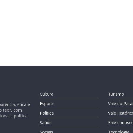
Cultura
Turismo
Esporte
Vale do Para
rência, ética e
o teor, com
Política
Vale Históric
nais, política,
Saúde
Fale conosc
Sociais
Tecnologia