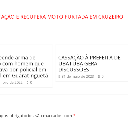
TAÇÃO E RECUPERA MOTO FURTADA EM CRUZEIRO
eende arma de
CASSAÇÃO À PREFEITA DE
o com homem que
UBATUBA GERA
ava por policial em
DISCUSSÕES
l em Guaratinguetá
31 de maio de 2023
0
embro de 2022
0
pos obrigatórios são marcados com
*