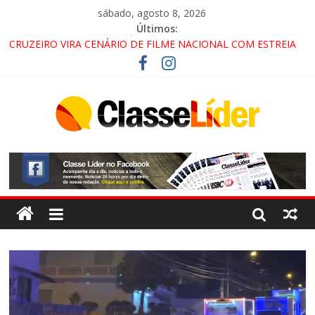
sábado, agosto 8, 2026
Últimos:
CRUZEIRO VIRA CENÁRIO DE FILME NACIONAL COM ESTREIA
PREVISTA PARA 2027!
“HÁ PRESENÇA DO COMANDO VERMELHO NO VALE”, AFIRMA
PROMOTOR DO GAECO
ACESSO À APARECIDA NA DUTRA SERÁ BLOQUEADO NO FIM
DE SEMANA; MOTORISTAS DEVEM USAR ROTAS
ALTERNATIVAS
LORENA, PINDAMONHANGABA E QUELUZ NA RETA FINAL
PELA FÁBRICA DA COCA-COLA!