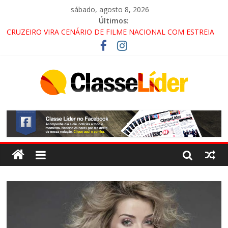
sábado, agosto 8, 2026
Últimos:
CRUZEIRO VIRA CENÁRIO DE FILME NACIONAL COM ESTREIA
PREVISTA PARA 2027!
“HÁ PRESENÇA DO COMANDO VERMELHO NO VALE”, AFIRMA
PROMOTOR DO GAECO
ACESSO À APARECIDA NA DUTRA SERÁ BLOQUEADO NO FIM
DE SEMANA; MOTORISTAS DEVEM USAR ROTAS
ALTERNATIVAS
LORENA, PINDAMONHANGABA E QUELUZ NA RETA FINAL
PELA FÁBRICA DA COCA-COLA!