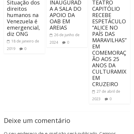
Situação dos
INAUGURAD
TEATRO
direitos
A A SALA DO
CAPITÓLIO
humanos na
APOIO DA
RECEBE
Venezuela é
OAB EM
ESPETÁCULO
emergencial,
AREIAS
“ALICE NO
diz ONG
PAÍS DAS
26 de junho de
MARAVILHAS”
18 de janeiro de
2024
0
EM
2019
0
COMEMORAÇ
ÃO AOS 25
ANOS DA
CULTURAMIX
EM
CRUZEIRO
27 de abril de
2023
0
Deixe um comentário
O seu endereço de e-mail não será publicado.
Campos