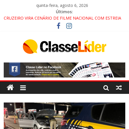
quinta-feira, agosto 6, 2026
Últimos:
CRUZEIRO VIRA CENÁRIO DE FILME NACIONAL COM ESTREIA
PREVISTA PARA 2027!
“HÁ PRESENÇA DO COMANDO VERMELHO NO VALE”, AFIRMA
PROMOTOR DO GAECO
ACESSO À APARECIDA NA DUTRA SERÁ BLOQUEADO NO FIM
DE SEMANA; MOTORISTAS DEVEM USAR ROTAS
ALTERNATIVAS
LORENA, PINDAMONHANGABA E QUELUZ NA RETA FINAL
PELA FÁBRICA DA COCA-COLA!