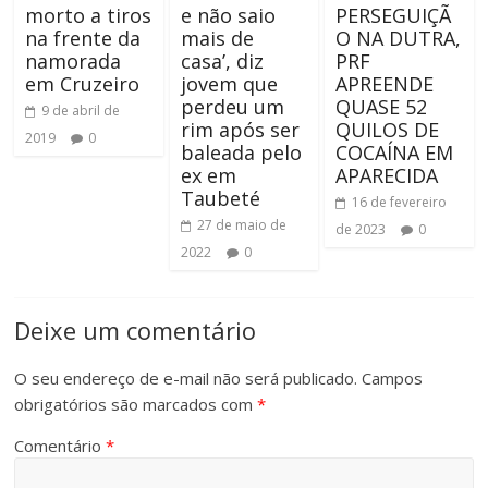
morto a tiros
e não saio
PERSEGUIÇÃ
na frente da
mais de
O NA DUTRA,
namorada
casa’, diz
PRF
em Cruzeiro
jovem que
APREENDE
perdeu um
QUASE 52
9 de abril de
rim após ser
QUILOS DE
2019
0
baleada pelo
COCAÍNA EM
ex em
APARECIDA
Taubeté
16 de fevereiro
27 de maio de
de 2023
0
2022
0
Deixe um comentário
O seu endereço de e-mail não será publicado.
Campos
obrigatórios são marcados com
*
Comentário
*