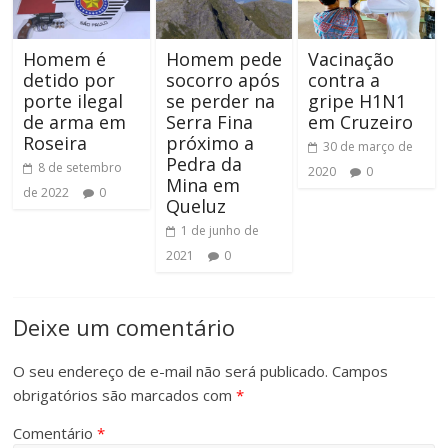
Homem é
Homem pede
Vacinação
detido por
socorro após
contra a
porte ilegal
se perder na
gripe H1N1
de arma em
Serra Fina
em Cruzeiro
Roseira
próximo a
30 de março de
Pedra da
8 de setembro
2020
0
Mina em
de 2022
0
Queluz
1 de junho de
2021
0
Deixe um comentário
O seu endereço de e-mail não será publicado.
Campos
obrigatórios são marcados com
*
Comentário
*