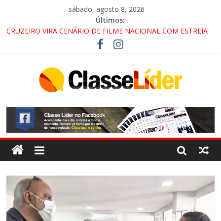
sábado, agosto 8, 2026
Últimos:
CRUZEIRO VIRA CENÁRIO DE FILME NACIONAL COM ESTREIA
PREVISTA PARA 2027!
“HÁ PRESENÇA DO COMANDO VERMELHO NO VALE”, AFIRMA
PROMOTOR DO GAECO
ACESSO À APARECIDA NA DUTRA SERÁ BLOQUEADO NO FIM
DE SEMANA; MOTORISTAS DEVEM USAR ROTAS
ALTERNATIVAS
LORENA, PINDAMONHANGABA E QUELUZ NA RETA FINAL
PELA FÁBRICA DA COCA-COLA!