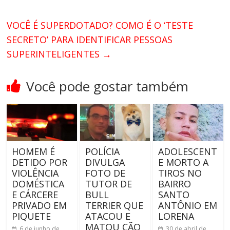
VOCÊ É SUPERDOTADO? COMO É O ‘TESTE
SECRETO’ PARA IDENTIFICAR PESSOAS
SUPERINTELIGENTES
→
Você pode gostar também
HOMEM É
POLÍCIA
ADOLESCENT
DETIDO POR
DIVULGA
E MORTO A
VIOLÊNCIA
FOTO DE
TIROS NO
DOMÉSTICA
TUTOR DE
BAIRRO
E CÁRCERE
BULL
SANTO
PRIVADO EM
TERRIER QUE
ANTÔNIO EM
PIQUETE
ATACOU E
LORENA
MATOU CÃO
6 de junho de
30 de abril de