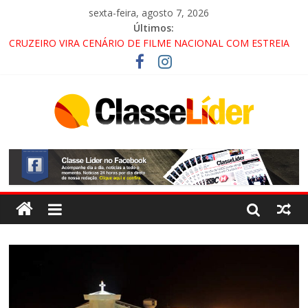
sexta-feira, agosto 7, 2026
Últimos:
CRUZEIRO VIRA CENÁRIO DE FILME NACIONAL COM ESTREIA
PREVISTA PARA 2027!
“HÁ PRESENÇA DO COMANDO VERMELHO NO VALE”, AFIRMA
PROMOTOR DO GAECO
ACESSO À APARECIDA NA DUTRA SERÁ BLOQUEADO NO FIM
DE SEMANA; MOTORISTAS DEVEM USAR ROTAS
ALTERNATIVAS
LORENA, PINDAMONHANGABA E QUELUZ NA RETA FINAL
PELA FÁBRICA DA COCA-COLA!