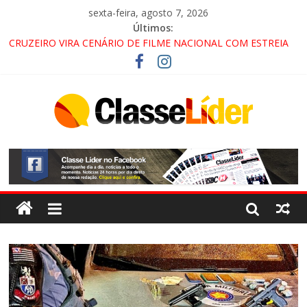
sexta-feira, agosto 7, 2026
Últimos:
CRUZEIRO VIRA CENÁRIO DE FILME NACIONAL COM ESTREIA
PREVISTA PARA 2027!
“HÁ PRESENÇA DO COMANDO VERMELHO NO VALE”, AFIRMA
PROMOTOR DO GAECO
ACESSO À APARECIDA NA DUTRA SERÁ BLOQUEADO NO FIM
DE SEMANA; MOTORISTAS DEVEM USAR ROTAS
ALTERNATIVAS
LORENA, PINDAMONHANGABA E QUELUZ NA RETA FINAL
PELA FÁBRICA DA COCA-COLA!