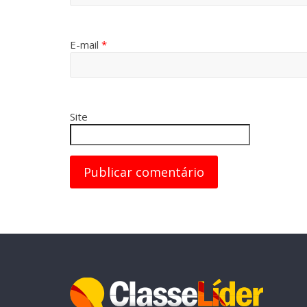
E-mail
*
Site