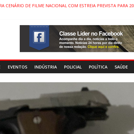
RA CENÁRIO DE FILME NACIONAL COM ESTREIA PREVISTA PARA 20
ÇA DO COMANDO VERMELHO NO VALE”, AFIRMA PROMOTOR DO 
PARECIDA NA DUTRA SERÁ BLOQUEADO NO FIM DE SEMANA; MOT
PINDAMONHANGABA E QUELUZ NA RETA FINAL PELA FÁBRICA DA
E
EVENTOS
INDÚSTRIA
POLICIAL
POLÍTICA
SAÚDE