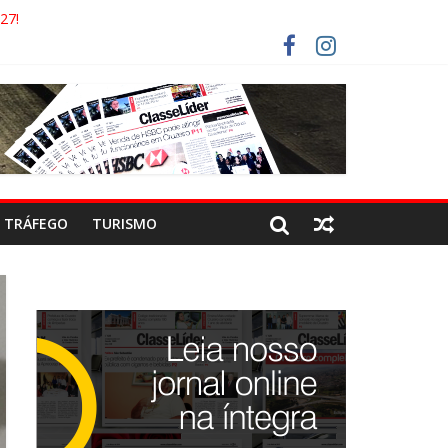
27!
GAECO
ORISTAS DEVEM USAR ROTAS ALTERNATIVAS
 COCA-COLA!
TRÁFEGO
TURISMO