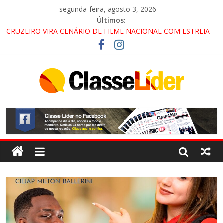
segunda-feira, agosto 3, 2026
Últimos:
CRUZEIRO VIRA CENÁRIO DE FILME NACIONAL COM ESTREIA
PREVISTA PARA 2027!
“HÁ PRESENÇA DO COMANDO VERMELHO NO VALE”, AFIRMA
PROMOTOR DO GAECO
ACESSO À APARECIDA NA DUTRA SERÁ BLOQUEADO NO FIM
DE SEMANA; MOTORISTAS DEVEM USAR ROTAS
ALTERNATIVAS
LORENA, PINDAMONHANGABA E QUELUZ NA RETA FINAL
PELA FÁBRICA DA COCA-COLA!